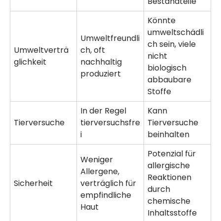
Bestandteile
Könnte
umweltschädli
Umweltfreundli
ch sein, viele
Umweltverträ
ch, oft
nicht
glichkeit
nachhaltig
biologisch
produziert
abbaubare
Stoffe
In der Regel
Kann
Tierversuche
tierversuchsfre
Tierversuche
i
beinhalten
Potenzial für
Weniger
allergische
Allergene,
Reaktionen
Sicherheit
verträglich für
durch
empfindliche
chemische
Haut
Inhaltsstoffe