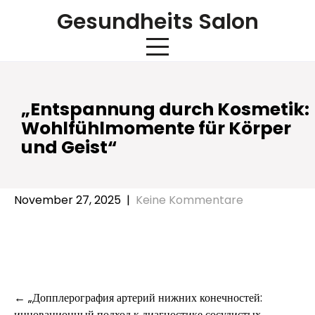
Skip
Gesundheits Salon
to
content
„Entspannung durch Kosmetik:
Wohlfühlmomente für Körper
und Geist“
November 27, 2025
|
Keine Kommentare
Post
←
„Допплерография артерий нижних конечностей:
инновационный подход к диагностике сосудистых