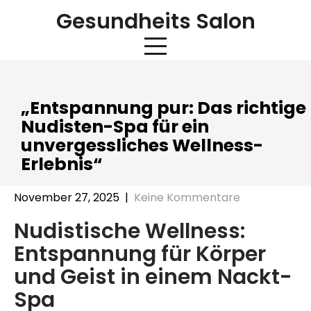
Skip
Gesundheits Salon
to
content
„Entspannung pur: Das richtige
Nudisten-Spa für ein
unvergessliches Wellness-
Erlebnis“
November 27, 2025
|
Keine Kommentare
Nudistische Wellness:
Entspannung für Körper
und Geist in einem Nackt-
Spa