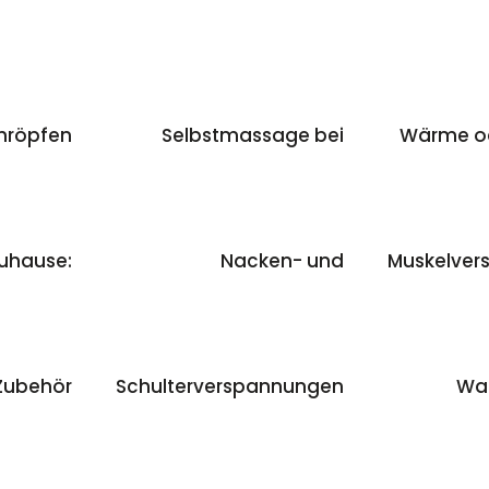
hröpfen
Selbstmassage bei
Wärme od
uhause:
Nacken- und
Muskelver
Zubehör
Schulterverspannungen
Was