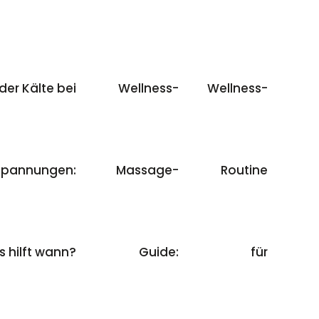
er Kälte bei
Wellness-
Wellness-
spannungen:
Massage-
Routine
 hilft wann?
Guide:
für