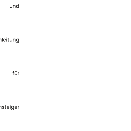
und
nleitung
für
nsteiger