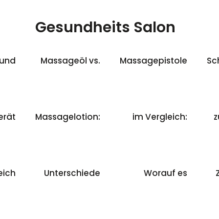
Skip
to
Gesundheits Salon
content
 und
Massageöl vs.
Massagepistole
Sc
rät
Massagelotion:
im Vergleich:
z
eich
Unterschiede
Worauf es