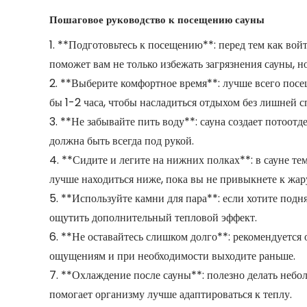
Пошаговое руководство к посещению сауны
1. **Подготовьтесь к посещению**: перед тем как вой
поможет вам не только избежать загрязнения сауны, н
2. **Выберите комфортное время**: лучше всего посещ
бы 1-2 часа, чтобы насладиться отдыхом без лишней с
3. **Не забывайте пить воду**: сауна создает потоотд
должна быть всегда под рукой.
4. **Сидите и легите на нижних полках**: в сауне т
лучше находиться ниже, пока вы не привыкнете к жар
5. **Используйте камни для пара**: если хотите подн
ощутить дополнительный тепловой эффект.
6. **Не оставайтесь слишком долго**: рекомендуется 
ощущениям и при необходимости выходите раньше.
7. **Охлаждение после сауны**: полезно делать небо
помогает организму лучше адаптироваться к теплу.